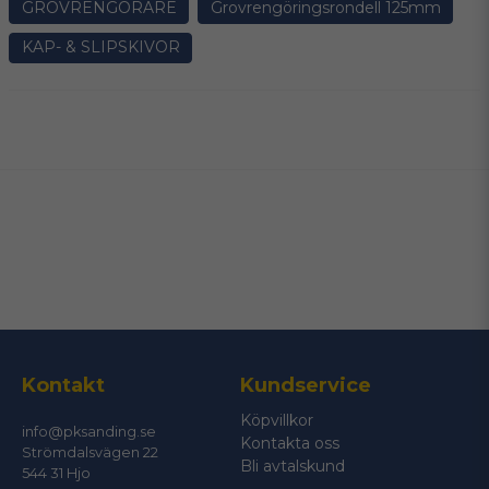
GROVRENGÖRARE
Grovrengöringsrondell 125mm
KAP- & SLIPSKIVOR
name
Namn
email
Mejladress
Ja, ni får publicera min fråga
Kontakt
Kundservice
Köpvillkor
info@pksanding.se
Kontakta oss
Strömdalsvägen 22
Bli avtalskund
544 31 Hjo