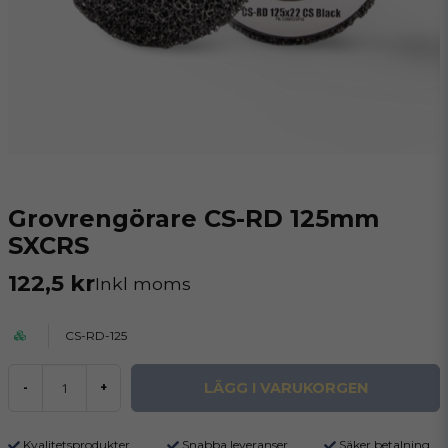
Grovrengörare CS-RD 125mm
SXCRS
122,5 kr
Inkl moms
CS-RD-125
LÄGG I VARUKORGEN
-
+
Kvalitetsprodukter
Snabba leveranser
Säker betalning