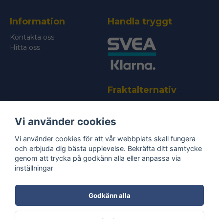
Skicka fråga
Information
Handla tryggt
Kontakta oss
Hitta oss
Fraktalternativ
Vi använder cookies
Vi använder cookies för att vår webbplats skall fungera
och erbjuda dig bästa upplevelse. Bekräfta ditt samtycke
genom att trycka på godkänn alla eller anpassa via
Bli medlem i vårt nyhetsbrev
inställningar
email
Mejladress
Skicka
Godkänn alla
Ta del av våra
nyheter
& erbjudanden!