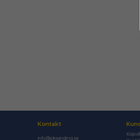
Kontakt
Kund
Köpvil
info@pksanding.se