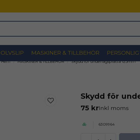
OLVSLIP
MASKINER & TILLBEHÖR
PERSONLIG
Hem
MASKINER & TILLBEHÖR
Skydd för underlagsplatta 125mm
Skydd för und
75 kr
Inkl moms
6309964