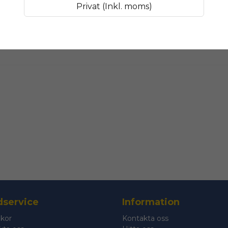
Privat (Inkl. moms)
name
Namn
Ja, ni får public
service
Information
lkor
Kontakta oss