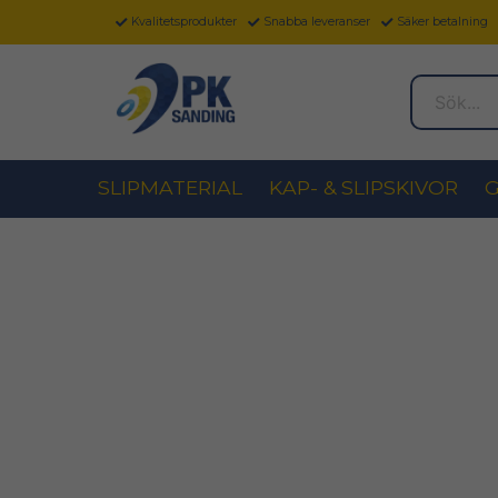
Kvalitetsprodukter
Snabba leveranser
Säker betalning
Sök...
SLIPMATERIAL
KAP- & SLIPSKIVOR
G