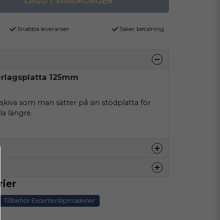
LÄGG I VARUKORGEN
Snabba leveranser
Säker betalning
erlagsplatta 125mm
skiva som man sätter på sin stödplatta för
lla längre.
Mellan platta
rier
denna produkten...
Tillbehör Excenterslipmaskiner