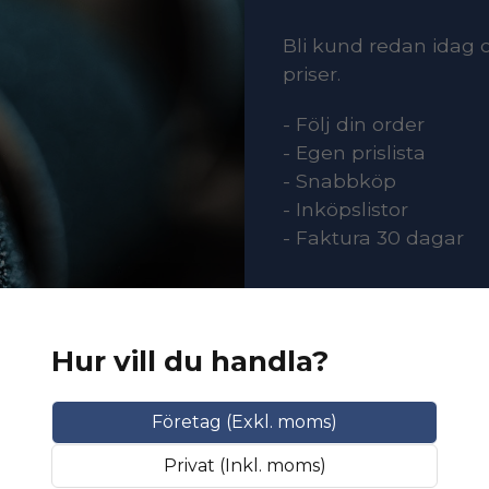
Bli kund redan idag o
priser.
- Följ din order
- Egen prislista
- Snabbköp
- Inköpslistor
- Faktura 30 dagar
Klicka här
Hur vill du handla?
Företag (Exkl. moms)
Privat (Inkl. moms)