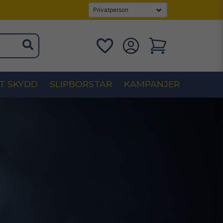
T SKYDD
SLIPBORSTAR
KAMPANJER