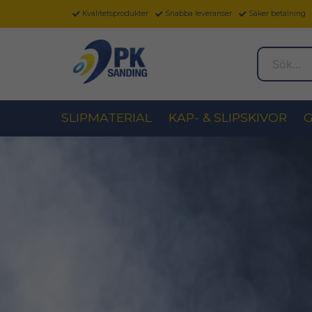
Kvalitetsprodukter
Snabba leveranser
Säker betalning
Sök...
SLIPMATERIAL
KAP- & SLIPSKIVOR
G