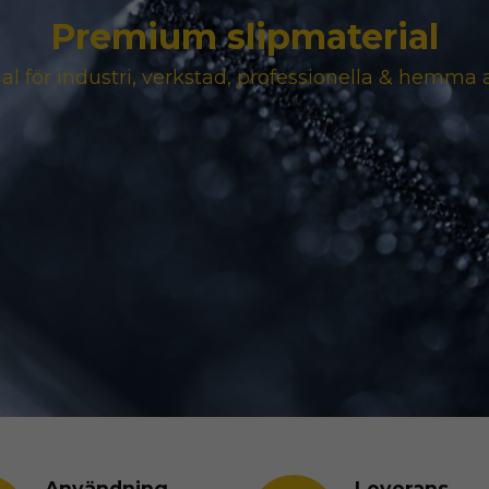
Premium slipmaterial
ial för industri, verkstad, professionella & hemma
Användning
Leverans