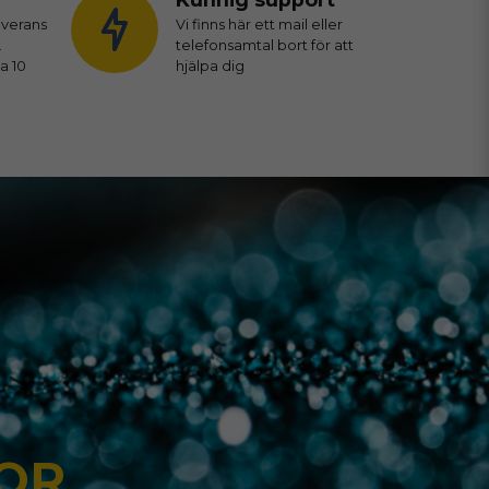
everans
Vi finns här ett mail eller
.
telefonsamtal bort för att
a 10
hjälpa dig
TOR