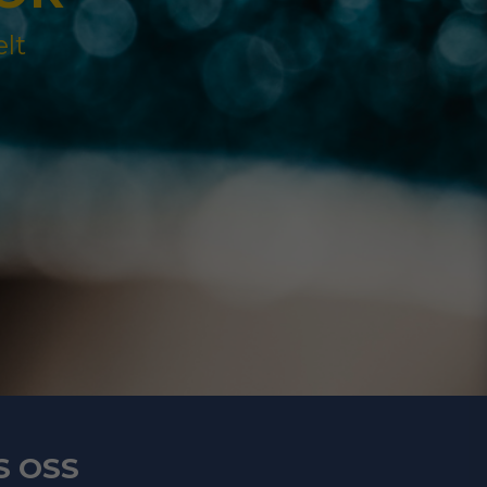
elt
S OSS