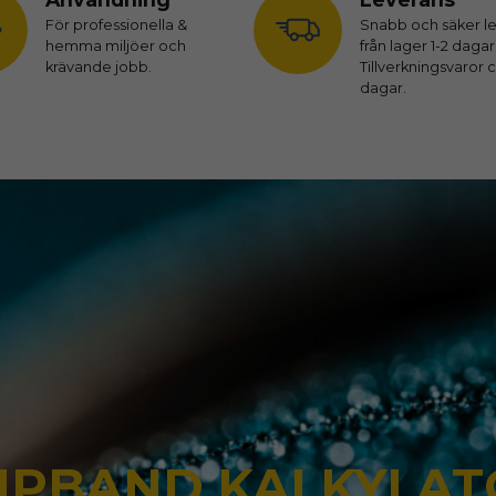
För professionella &
Snabb och säker l
hemma miljöer och
från lager 1-2 dagar
krävande jobb.
Tillverkningsvaror c
dagar.
IPBAND KALKYLA