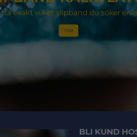
tta exakt vilket slipband du söker enk
Visa
BLI KUND HO