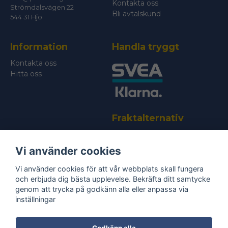
Kontakta oss
Strömdalsvägen 22
Bli avtalskund
544 31 Hjo
Information
Handla tryggt
Kontakta oss
Hitta oss
Fraktalternativ
Vi använder cookies
Vi använder cookies för att vår webbplats skall fungera
och erbjuda dig bästa upplevelse. Bekräfta ditt samtycke
genom att trycka på godkänn alla eller anpassa via
Bli medlem i vårt nyhetsbrev
inställningar
email
Mejladress
Skicka
Godkänn alla