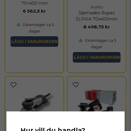
70×400 mm
RUPES
6 562,5 kr
Slipmaskin Rupes
SLP41A 70x400mm
Externlager ca 5
8 498,75 kr
dagar
Externlager ca 5
LÄGG I VARUKORGEN
dagar
LÄGG I VARUKORGEN
Hur vill du handla?