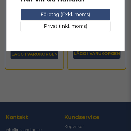
RUPES
Planslipmaskin
Slipmaskin Rupes iBrid
Företag (Exkl. moms)
elektrisk 75x100mm -
80x130 mm 18V
3mm orbit
7 368,75 kr
Privat (Inkl. moms)
5 037,5 kr
Externlager ca 5
I lager
dagar
LÄGG I VARUKORGEN
LÄGG I VARUKORGEN
Kontakt
Kundservice
Köpvillkor
info@pksanding.se