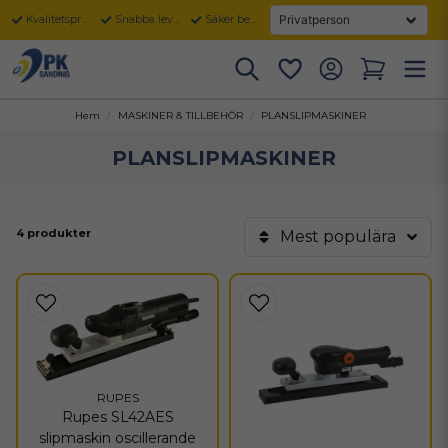
Kvalitetsprodukter
Snabba leveranser
Säker betalning
Hem
MASKINER & TILLBEHÖR
PLANSLIPMASKINER
PLANSLIPMASKINER
4 produkter
Mest populära
RUPES
Rupes SL42AES
slipmaskin oscillerande