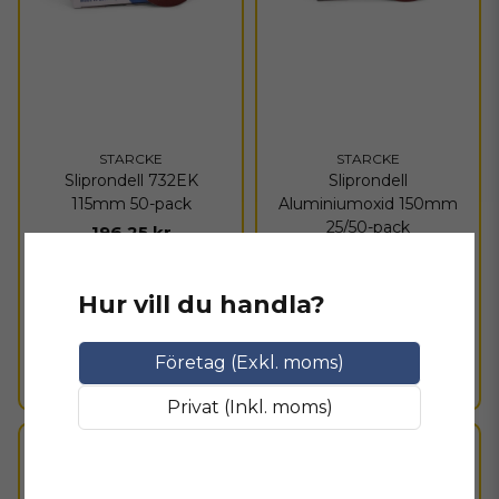
STARCKE
STARCKE
Sliprondell 732EK
Sliprondell
115mm 50-pack
Aluminiumoxid 150mm
25/50-pack
196,25 kr
407,75 kr
I lager
Hur vill du handla?
I lager
LÄGG I VARUKORGEN
LÄGG I VARUKORGEN
Företag (Exkl. moms)
Privat (Inkl. moms)