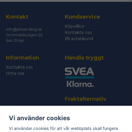
Kontakt
Kundservice
Köpvillkor
info@pksanding.se
Kontakta oss
Strömdalsvägen 22
Bli avtalskund
544 31 Hjo
Information
Handla tryggt
Kontakta oss
Hitta oss
Fraktalternativ
Vi använder cookies
Vi använder cookies för att vår webbplats skall fungera