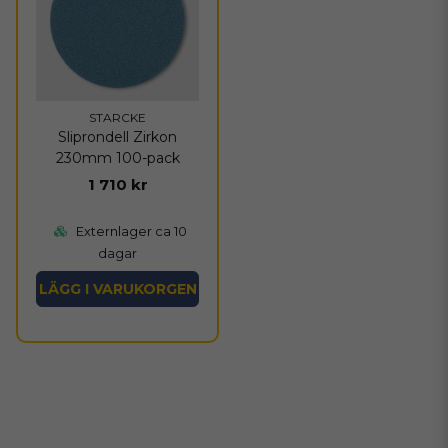
STARCKE
Sliprondell Zirkon
230mm 100-pack
1 710 kr
Externlager ca 10
dagar
LÄGG I VARUKORGEN