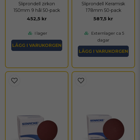
Sliprondell zirkon
Sliprondell Keramisk
150mm 9 hål 50-pack
178mm 50-pack
452,5 kr
587,5 kr
I lager
Externlager ca 5
dagar
LÄGG I VARUKORGEN
LÄGG I VARUKORGEN