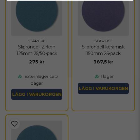
STARCKE
STARCKE
Sliprondell Zirkon
Sliprondell keramisk
125mm 25/50-pack
150mm 25-pack
275 kr
387,5 kr
Externlager ca 5
I lager
dagar
LÄGG I VARUKORGEN
LÄGG I VARUKORGEN