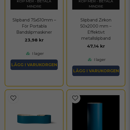
KÖP MER - BETALA
KÖP MER - BETALA
MINDRE
MINDRE
Slipband 75x510mm –
Slipband Zirkon
För Portabla
50x2000 mm –
Bandslipmaskiner
Effektivt
metallslipband
23,98 kr
47,14 kr
I lager
I lager
LÄGG I VARUKORGEN
LÄGG I VARUKORGEN