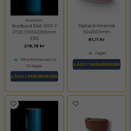
EKAMANT
Slipband Keramisk
Bredband EKA 1000 F
50x2000mm
P120 1000x2200mm
EB2
81,11 kr
218,18 kr
I lager
Tillverkningsvara ca
LÄGG I VARUKORGEN
10 dagar
LÄGG I VARUKORGEN