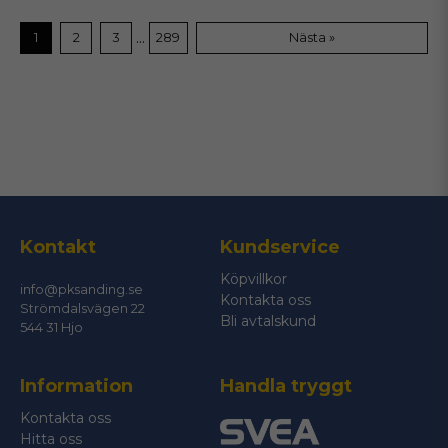
...
1
2
3
289
Nästa »
Kontakt
Kundservice
Köpvillkor
info@pksanding.se
Kontakta oss
Strömdalsvägen 22
Bli avtalskund
544 31 Hjo
Information
Handla tryggt
Kontakta oss
Hitta oss