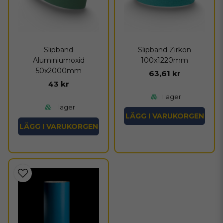
Slipband
Slipband Zirkon
Aluminiumoxid
100x1220mm
50x2000mm
63,61 kr
43 kr
I lager
I lager
LÄGG I VARUKORGEN
LÄGG I VARUKORGEN