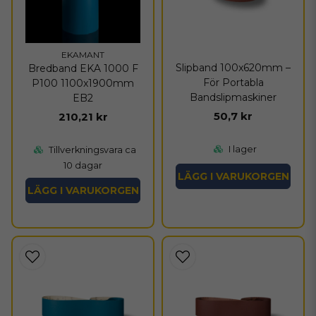
EKAMANT
Slipband 100x620mm –
Bredband EKA 1000 F
För Portabla
P100 1100x1900mm
Bandslipmaskiner
EB2
50,7 kr
210,21 kr
I lager
Tillverkningsvara ca
10 dagar
LÄGG I VARUKORGEN
LÄGG I VARUKORGEN