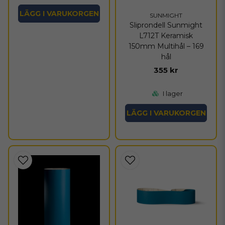
LÄGG I VARUKORGEN
SUNMIGHT
Sliprondell Sunmight
L712T Keramisk
150mm Multihål – 169
hål
355 kr
I lager
LÄGG I VARUKORGEN