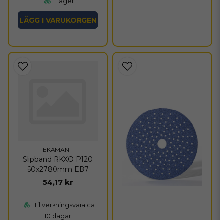
I lager
LÄGG I VARUKORGEN
EKAMANT
Slipband RKXO P120
60x2780mm EB7
54,17 kr
Tillverkningsvara ca
10 dagar