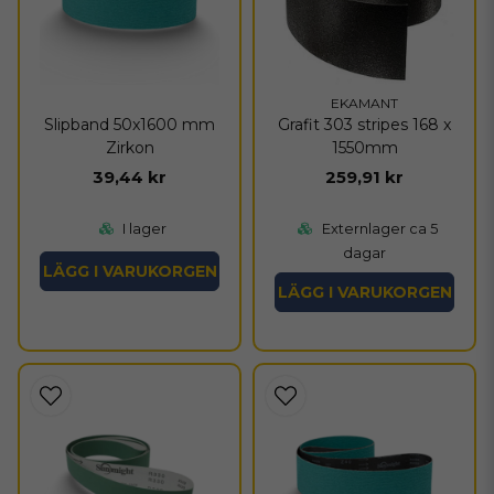
EKAMANT
Slipband 50x1600 mm
Grafit 303 stripes 168 x
Zirkon
1550mm
39,44 kr
259,91 kr
I lager
Externlager ca 5
dagar
LÄGG I VARUKORGEN
LÄGG I VARUKORGEN