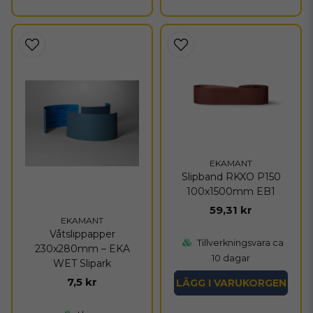
EKAMANT
Slipband RKXO P150
100x1500mm EB1
59,31 kr
EKAMANT
Våtslippapper
Tillverkningsvara ca
230x280mm – EKA
10 dagar
WET Slipark
7,5 kr
LÄGG I VARUKORGEN