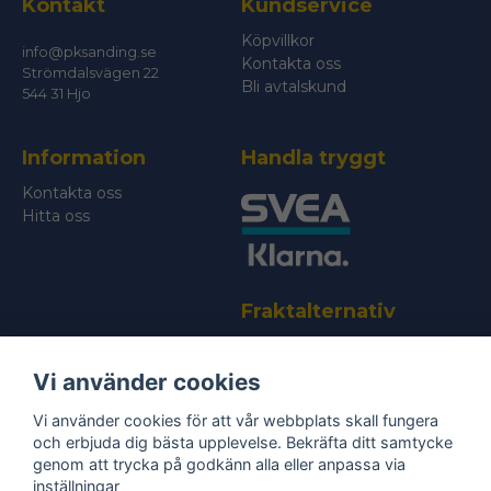
Kontakt
Kundservice
Ger jämn och kontrollerad slipyta
Köpvillkor
Användningsområden
info@pksanding.se
Kontakta oss
Strömdalsvägen 22
Bli avtalskund
544 31 Hjo
Metallslipning
Skicka fråga
Slipning av stål
Information
Handla tryggt
Slipning av rostfritt stål
Kontakta oss
Hitta oss
Verkstadsarbete
Industriell bandslipning
Fraktalternativ
Vi använder cookies
Vi använder cookies för att vår webbplats skall fungera
och erbjuda dig bästa upplevelse. Bekräfta ditt samtycke
genom att trycka på godkänn alla eller anpassa via
Bli medlem i vårt nyhetsbrev
inställningar