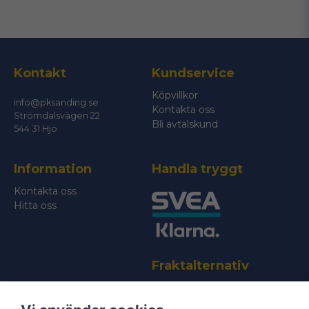
Kontakt
Kundservice
Köpvillkor
info@pksanding.se
Kontakta oss
Strömdalsvägen 22
Bli avtalskund
544 31 Hjo
Information
Handla tryggt
Kontakta oss
Hitta oss
Fraktalternativ