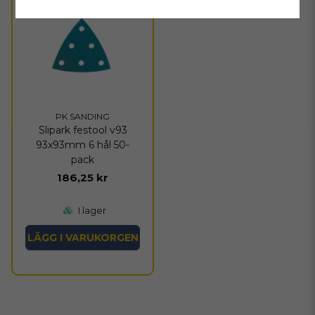
PK SANDING
Slipark festool v93
93x93mm 6 hål 50-
pack
186,25 kr
I lager
LÄGG I VARUKORGEN