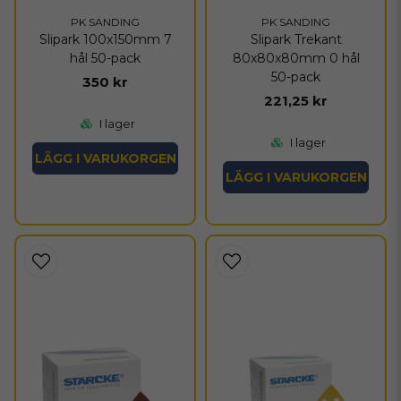
PK SANDING
PK SANDING
Slipark 100x150mm 7
Slipark Trekant
hål 50-pack
80x80x80mm 0 hål
50-pack
350 kr
221,25 kr
I lager
I lager
LÄGG I VARUKORGEN
LÄGG I VARUKORGEN