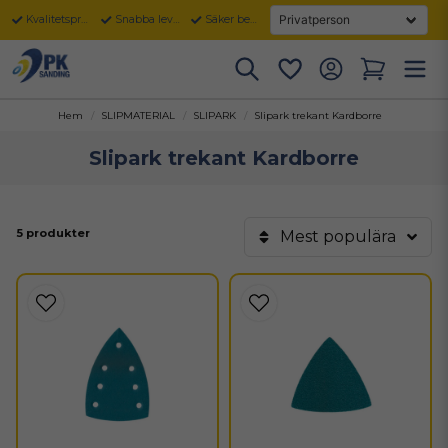
Kvalitetsprodukter
Snabba leveranser
Säker betalning
Hem
SLIPMATERIAL
SLIPARK
Slipark trekant Kardborre
Slipark trekant Kardborre
5 produkter
Mest populära