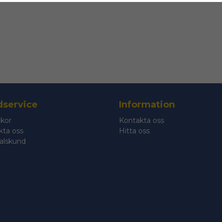
band 75x2000mm
er
service
Information
lkor
Kontakta oss
kta oss
Hitta oss
nvänds ofta vid:
talskund