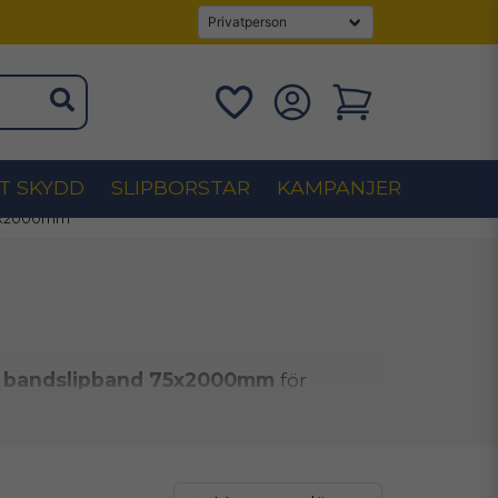
T SKYDD
SLIPBORSTAR
KAMPANJER
5x2000mm
bandslipband 75x2000mm
för
essionella användare som kräver hög
tinuerlig drift. Oavsett om du arbetar