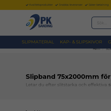
Kvalitetsprodukter
Snabba leveranser
Säker betalning
Sök...
SLIPMATERIAL
KAP- & SLIPSKIVOR
G
Hem
SL
Slipband 75x2000mm för p
Letar du efter slitstarka och effektiva
s
metallbearbetning, verkstad och indus
avverkning, jämn finish och lång livsl
Våra
slipband 75x2000mm för metall