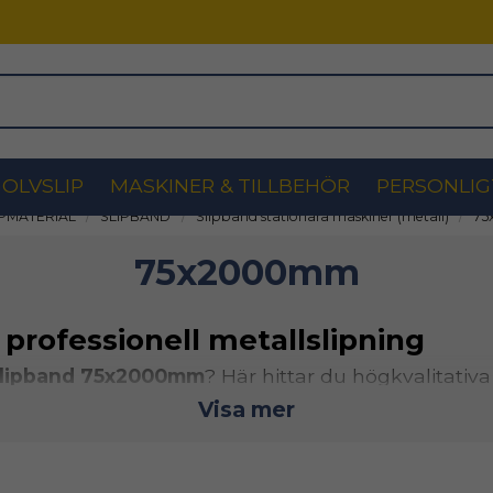
OLVSLIP
MASKINER & TILLBEHÖR
PERSONLIG
IPMATERIAL
SLIPBAND
Slipband stationära maskiner (metall)
7
75x2000mm
rofessionell metallslipning
lipband 75x2000mm
? Här hittar du högkvalitativa
tri. Denna dimension är ett populärt val för prof
Visa mer
ängd.
är utvecklade för att klara tuff belastning och kon