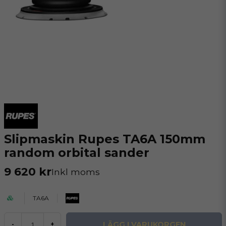
Slipmaskin Rupes TA6A 150mm
random orbital sander
9 620 kr
Inkl moms
TA6A
LÄGG I VARUKORGEN
-
+