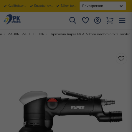
Kvalitetsprodukter
Snabba leveranser
Säker betalning
m
MASKINER & TILLBEHÖR
Slipmaskin Rupes TA6A 150mm random orbital sander