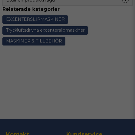
Splashar
6.0mm orbit
Relaterade kategorier
question
Fråga oss något om denna produkten...
EXCENTERSLIPMASKINER
Tryckluftsdrivna excenterslipmaskiner
MASKINER & TILLBEHÖR
name
Namn
email
Mejladress
Ja, ni får publicera min fråga
Kontakt
Kundservice