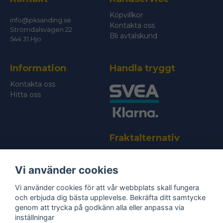
Köpvillkor
info@pksanding.se
Kontakta oss
Strömdalsvägen 22
Skicka fråga
Bli avtalskund
544 31 Hjo
Information
Handla tryggt
Kontakta oss
Hitta oss
Fraktalternativ
Vi använder cookies
Vi använder cookies för att vår webbplats skall fungera
och erbjuda dig bästa upplevelse. Bekräfta ditt samtycke
genom att trycka på godkänn alla eller anpassa via
Bli medlem i vårt nyhetsbrev
inställningar