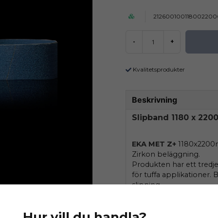
212600100118002200
-
+
Kvalitetsprodukter
Beskrivning
Slipband 1180 x 220
EKA MET Z+
1180x2200m
Zirkon beläggning.
Produkten har ett tredj
för tuffa applikationer.
slipning .
Hur vill du handla?