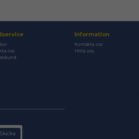
service
Information
lkor
Kontakta oss
kta oss
Hitta oss
talskund
Skicka