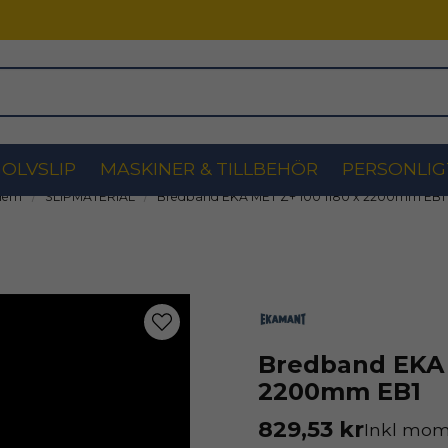
OLVSLIP
MASKINER & TILLBEHÖR
PERSONLIG
Hem
SLIPMATERIAL
Bredband EKA MET Z+ 100 1180 x 2200mm EB1
Bredband EKA 
2200mm EB1
829,53 kr
Inkl mo