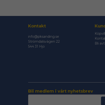
Kontakt
Kund
Köpvil
info@pksanding.se
Konta
Strömdalsvägen 22
Bli av
544 31 Hjo
Bli medlem i vårt nyhetsbrev
email
Mejladress