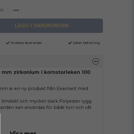
01
LÄGG I VARUKORGEN
Snabba leveranser
Säker betalning
0 mm zirkonium i kornstorleken 100
m är en ny produkt från Ekamant med
e limskikt och mycket stark Polyester rygg
 Banden kan användas för både torr och våt
Visa mer