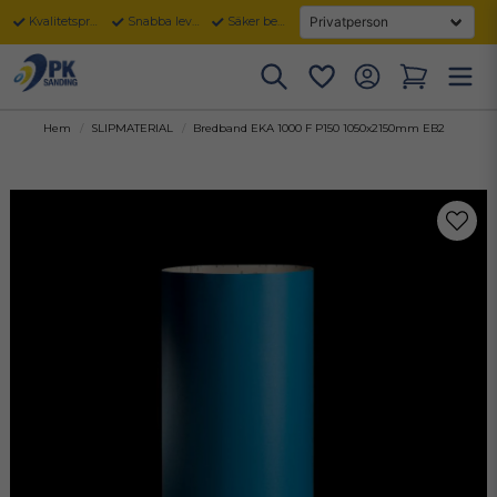
Kvalitetsprodukter
Snabba leveranser
Säker betalning
Hem
SLIPMATERIAL
Bredband EKA 1000 F P150 1050x2150mm EB2