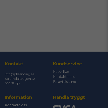
name
Namn
email
Mejladress
Ja, ni får publicera min fråga
Kontakt
Kundservice
Köpvillkor
info@pksanding.se
Kontakta oss
Strömdalsvägen 22
Bli avtalskund
544 31 Hjo
Information
Handla tryggt
Skicka fråga
Kontakta oss