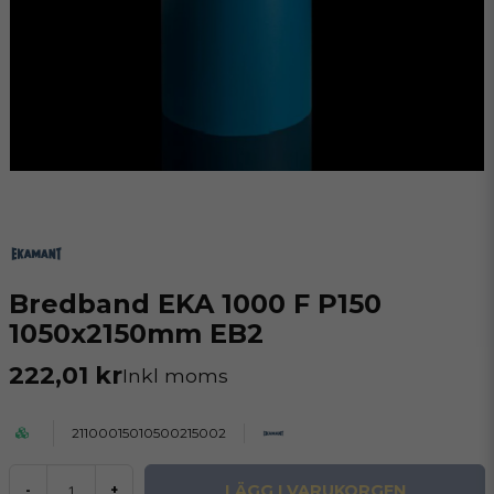
Bredband EKA 1000 F P150
1050x2150mm EB2
222,01 kr
Inkl moms
21100015010500215002
LÄGG I VARUKORGEN
-
+