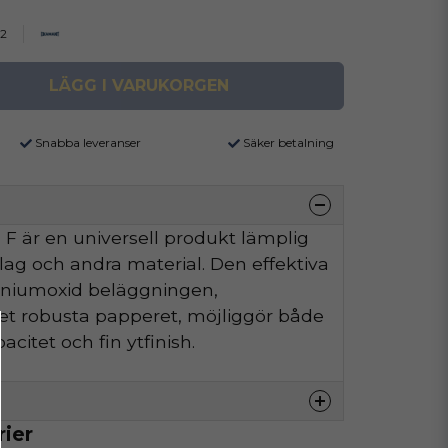
02
LÄGG I VARUKORGEN
Snabba leveranser
Säker betalning
F är en universell produkt lämplig
äslag och andra material. Den effektiva
iniumoxid beläggningen,
t robusta papperet, möjliggör både
citet och fin ytfinish.
rier