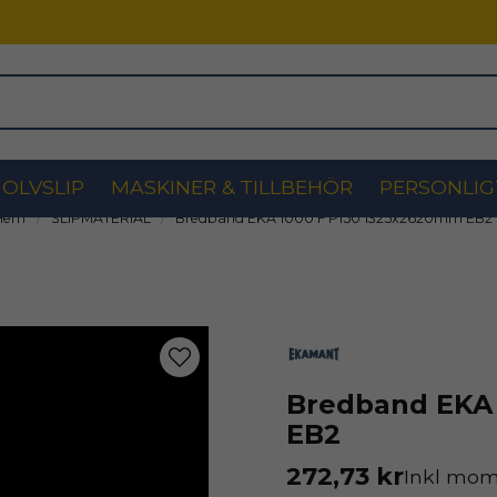
OLVSLIP
MASKINER & TILLBEHÖR
PERSONLIG
Hem
SLIPMATERIAL
Bredband EKA 1000 F P150 1325x2620mm EB2
Bredband EKA 
EB2
272,73 kr
Inkl mo