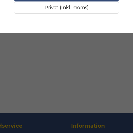
Fråga oss något om 
SLIPMATERIAL
Breda sli
Privat (Inkl. moms)
name
Namn
Ja, ni får public
service
Information