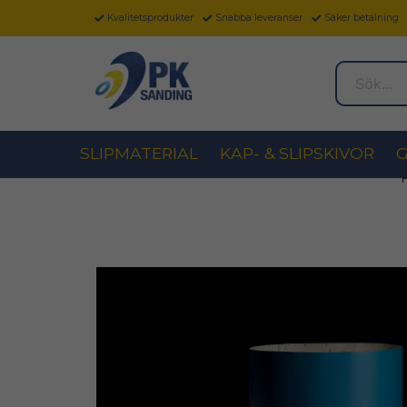
Kvalitetsprodukter
Snabba leveranser
Säker betalning
Sök...
SLIPMATERIAL
KAP- & SLIPSKIVOR
G