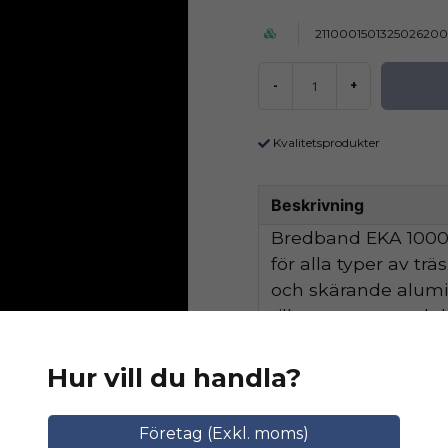
211000150132502620
-
+
Kvalitetsprodukter
Beskrivning
Bredband EKA 1000 
för alla typer av tr
och skärande alum
tillsammans med de
hög avverkningskapa
Hur vill du handla?
Ställ en produktfråga
Relaterade katego
Företag (Exkl. moms)
question