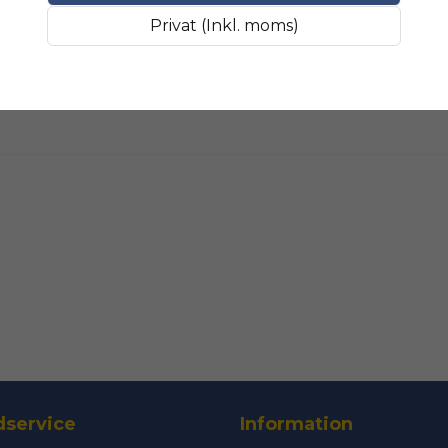
Fråga oss något om 
SLIPMATERIAL
Breda sli
Privat (Inkl. moms)
name
Namn
Ja, ni får public
service
Information