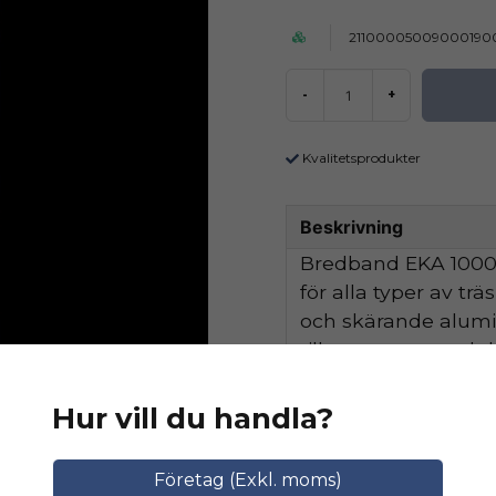
21100005009000190
-
+
Kvalitetsprodukter
Beskrivning
Bredband EKA 1000 
för alla typer av tr
och skärande alum
tillsammans med de
hög avverkningskapa
Hur vill du handla?
Ställ en produktfråga
Relaterade katego
Företag (Exkl. moms)
question