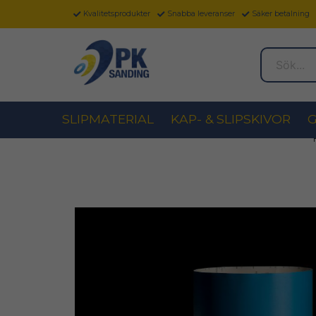
Kvalitetsprodukter
Snabba leveranser
Säker betalning
Sök...
SLIPMATERIAL
KAP- & SLIPSKIVOR
G