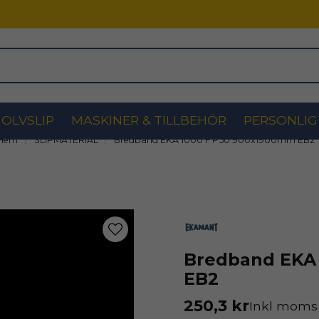
OLVSLIP
MASKINER & TILLBEHÖR
PERSONLIG
Hem
SLIPMATERIAL
Bredband EKA 1000 F P50 900x1900mm EB2
Bredband EKA
EB2
250,3 kr
Inkl moms