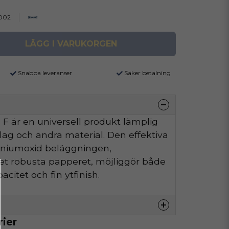
002
LÄGG I VARUKORGEN
Snabba leveranser
Säker betalning
F är en universell produkt lämplig
äslag och andra material. Den effektiva
iniumoxid beläggningen,
t robusta papperet, möjliggör både
citet och fin ytfinish.
rier