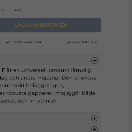
002
LÄGG I VARUKORGEN
Snabba leveranser
Säker betalning
F är en universell produkt lämplig
äslag och andra material. Den effektiva
iniumoxid beläggningen,
t robusta papperet, möjliggör både
citet och fin ytfinish.
80