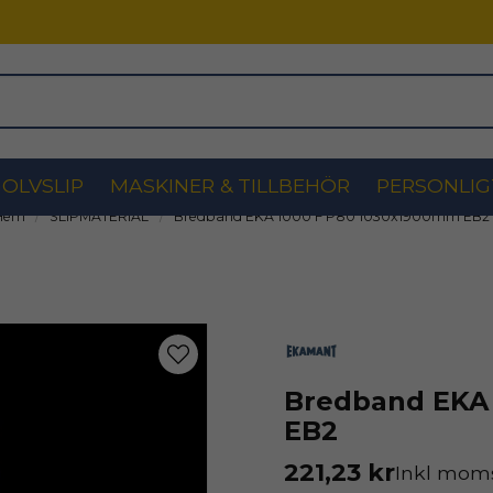
OLVSLIP
MASKINER & TILLBEHÖR
PERSONLIG
Hem
SLIPMATERIAL
Bredband EKA 1000 F P80 1030x1900mm EB2
Bredband EKA
EB2
221,23 kr
Inkl mom