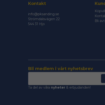
Kontakt
Kund
Köpvil
info@pksanding.se
Konta
Strömdalsvägen 22
Bli av
544 31 Hjo
Bli medlem i vårt nyhetsbrev
email
Mejladress
Ta del av våra
nyheter
& erbjudanden!