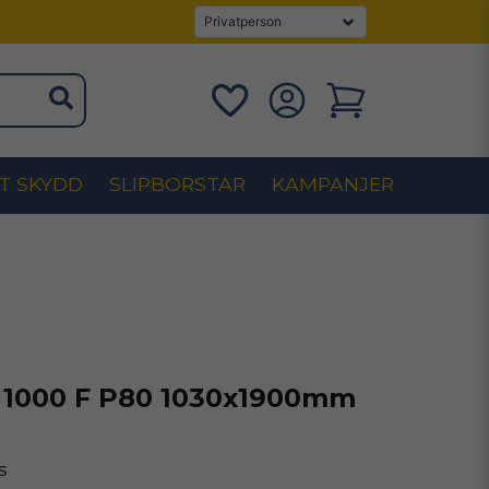
T SKYDD
SLIPBORSTAR
KAMPANJER
 1000 F P80 1030x1900mm
s