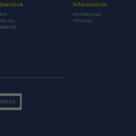
service
Information
lkor
Kontakta oss
kta oss
Hitta oss
talskund
Skicka