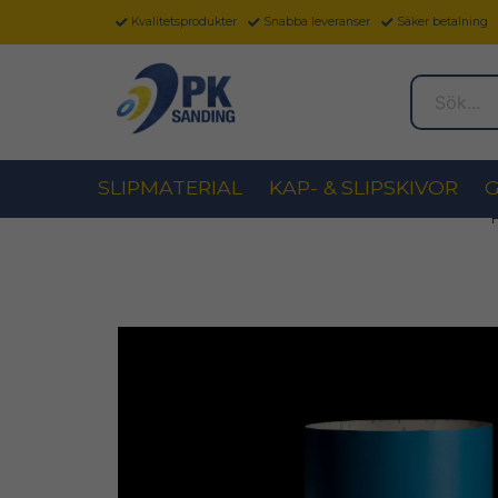
Kvalitetsprodukter
Snabba leveranser
Säker betalning
Sök...
SLIPMATERIAL
KAP- & SLIPSKIVOR
G