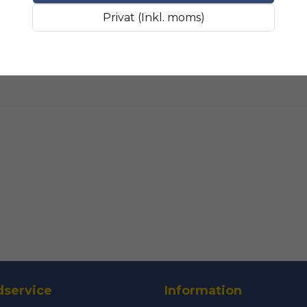
Fråga oss något om 
SLIPMATERIAL
Breda sli
Privat (Inkl. moms)
name
Namn
Ja, ni får public
service
Information