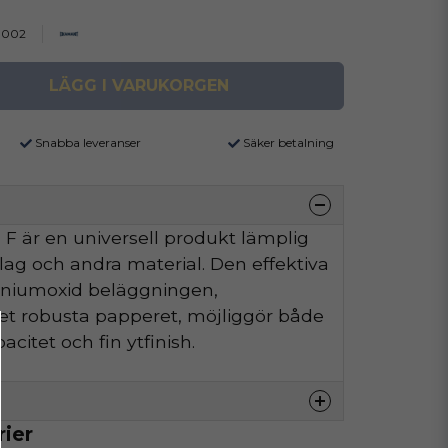
0002
LÄGG I VARUKORGEN
Snabba leveranser
Säker betalning
F är en universell produkt lämplig
äslag och andra material. Den effektiva
iniumoxid beläggningen,
t robusta papperet, möjliggör både
citet och fin ytfinish.
rier