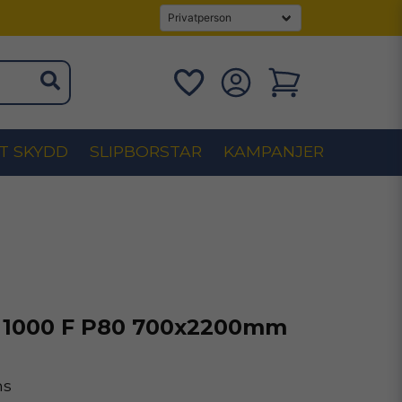
T SKYDD
SLIPBORSTAR
KAMPANJER
 1000 F P80 700x2200mm
ms