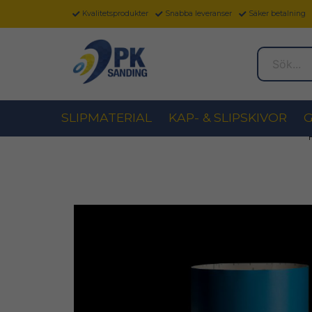
Kvalitetsprodukter
Snabba leveranser
Säker betalning
Sök...
SLIPMATERIAL
KAP- & SLIPSKIVOR
G