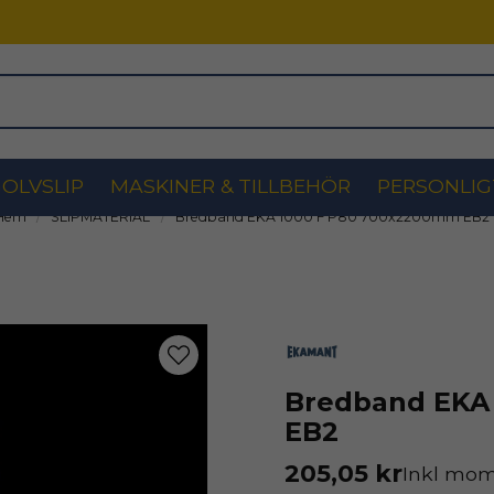
OLVSLIP
MASKINER & TILLBEHÖR
PERSONLIG
Hem
SLIPMATERIAL
Bredband EKA 1000 F P80 700x2200mm EB2
Bredband EKA
EB2
205,05 kr
Inkl mo