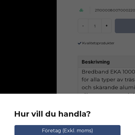
2110000800700022
-
+
Kvalitetsprodukter
Beskrivning
Bredband EKA 1000 
för alla typer av tr
och skärande alum
tillsammans med de
hög avverkningskapa
Hur vill du handla?
Ställ en produktfråga
Relaterade katego
Företag (Exkl. moms)
question