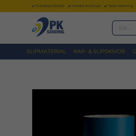
Kvalitetsprodukter
Snabba leveranser
Säker betalning
Sök...
SLIPMATERIAL
KAP- & SLIPSKIVOR
G