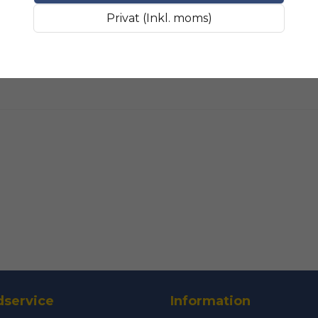
Fråga oss något om 
SLIPMATERIAL
Breda sli
Privat (Inkl. moms)
name
Namn
Ja, ni får public
service
Information