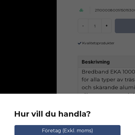
211000080091501930
-
+
Kvalitetsprodukter
Beskrivning
Bredband EKA 1000 
för alla typer av tr
och skärande alum
tillsammans med de
hög avverkningskapa
Hur vill du handla?
Ställ en produktfråga
Relaterade katego
Företag (Exkl. moms)
question