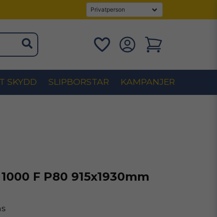
T SKYDD
SLIPBORSTAR
KAMPANJER
 1000 F P80 915x1930mm
ms