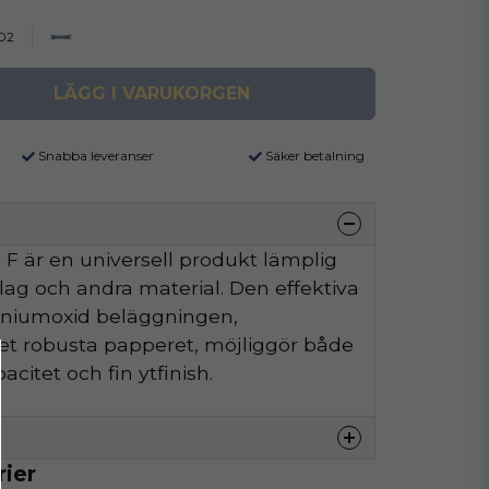
02
LÄGG I VARUKORGEN
Snabba leveranser
Säker betalning
F är en universell produkt lämplig
äslag och andra material. Den effektiva
iniumoxid beläggningen,
t robusta papperet, möjliggör både
citet och fin ytfinish.
rier