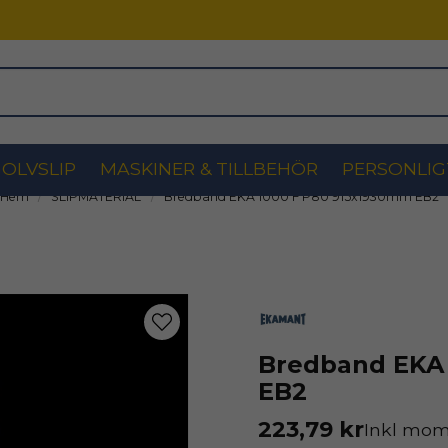
OLVSLIP
MASKINER & TILLBEHÖR
PERSONLIG
Hem
SLIPMATERIAL
Bredband EKA 1000 F P80 915x1930mm EB2
Bredband EKA
EB2
223,79 kr
Inkl mo