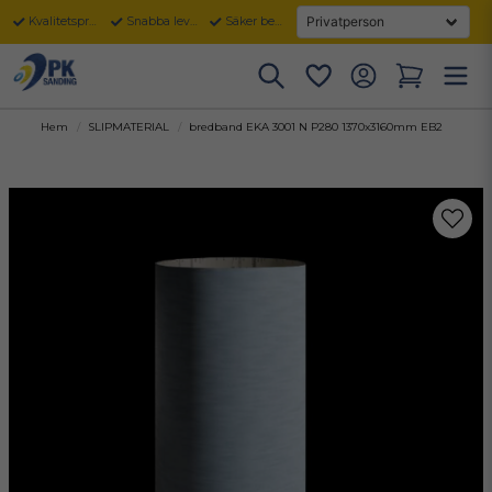
Kvalitetsprodukter
Snabba leveranser
Säker betalning
Hem
SLIPMATERIAL
bredband EKA 3001 N P280 1370x3160mm EB2