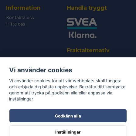
Information
Handla tryggt
Skicka fråga
Kontakta oss
Hitta oss
Fraktalternativ
Vi använder cookies
Vi använder cookies för att vår webbplats skall fungera
och erbjuda dig bästa upplevelse. Bekräfta ditt samtycke
genom att trycka på godkänn alla eller anpassa via
Bli medlem i vårt nyhetsbrev
inställningar
email
Mejladress
Skicka
Godkänn alla
Ta del av våra
nyheter
& erbjudanden!
Inställningar