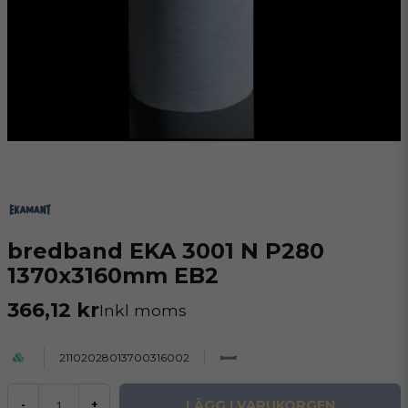
bredband EKA 3001 N P280
1370x3160mm EB2
366,12 kr
Inkl moms
21102028013700316002
LÄGG I VARUKORGEN
-
+