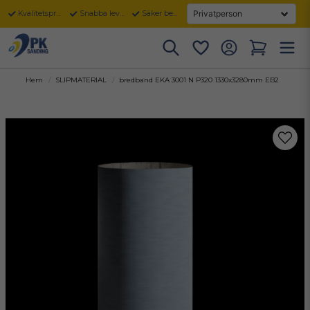
Kvalitetsprodukter
Snabba leveranser
Säker betalning
Hem
SLIPMATERIAL
bredband EKA 3001 N P320 1330x3280mm EB2