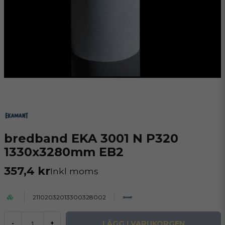
bredband EKA 3001 N P320
1330x3280mm EB2
357,4 kr
Inkl moms
21102032013300328002
LÄGG I VARUKORGEN
-
+