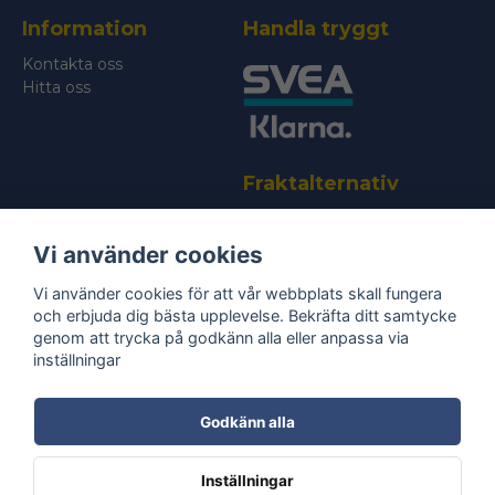
Information
Handla tryggt
Skicka fråga
Kontakta oss
Hitta oss
Fraktalternativ
Vi använder cookies
Vi använder cookies för att vår webbplats skall fungera
och erbjuda dig bästa upplevelse. Bekräfta ditt samtycke
genom att trycka på godkänn alla eller anpassa via
Bli medlem i vårt nyhetsbrev
inställningar
email
Mejladress
Skicka
Godkänn alla
Ta del av våra
nyheter
& erbjudanden!
Inställningar