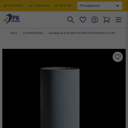
Kvalitetsprodukter
Snabba leveranser
Säker betalning
Hem
SLIPMATERIAL
bredband EKA 3001 N P320 1370x2000mm EB2