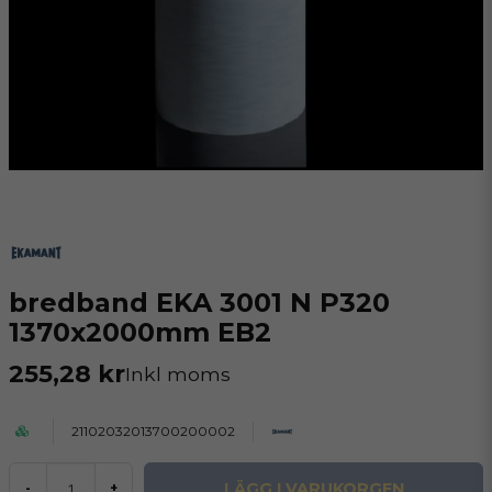
bredband EKA 3001 N P320
1370x2000mm EB2
255,28 kr
Inkl moms
21102032013700200002
LÄGG I VARUKORGEN
-
+