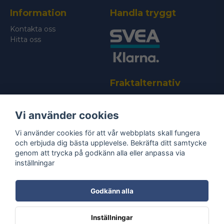
Information
Handla tryggt
Skicka fråga
Kontakta oss
Hitta oss
Fraktalternativ
Vi använder cookies
Vi använder cookies för att vår webbplats skall fungera
och erbjuda dig bästa upplevelse. Bekräfta ditt samtycke
genom att trycka på godkänn alla eller anpassa via
Bli medlem i vårt nyhetsbrev
inställningar
email
Mejladress
Skicka
Godkänn alla
Ta del av våra
nyheter
& erbjudanden!
Inställningar