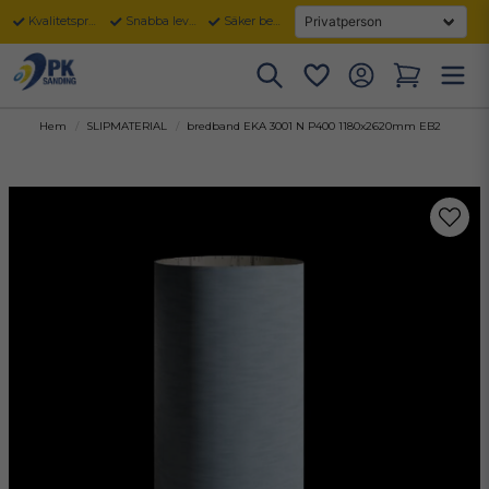
Kvalitetsprodukter
Snabba leveranser
Säker betalning
Hem
SLIPMATERIAL
bredband EKA 3001 N P400 1180x2620mm EB2