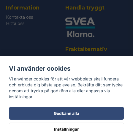
Information
Handla tryggt
Skicka fråga
Kontakta oss
Hitta oss
Fraktalternativ
Vi använder cookies
Vi använder cookies för att vår webbplats skall fungera
och erbjuda dig bästa upplevelse. Bekräfta ditt samtycke
genom att trycka på godkänn alla eller anpassa via
Bli medlem i vårt nyhetsbrev
inställningar
email
Mejladress
Skicka
Godkänn alla
Ta del av våra
nyheter
& erbjudanden!
Inställningar