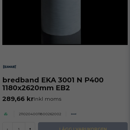
bredband EKA 3001 N P400
1180x2620mm EB2
289,66 kr
Inkl moms
21102040011800262002
LÄGG I VARUKORGEN
-
+