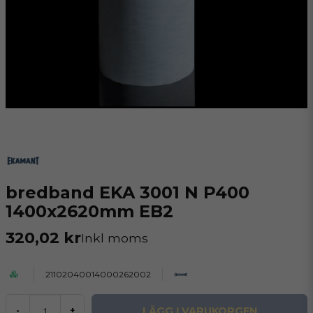
bredband EKA 3001 N P400
1400x2620mm EB2
320,02 kr
Inkl moms
21102040014000262002
LÄGG I VARUKORGEN
-
+