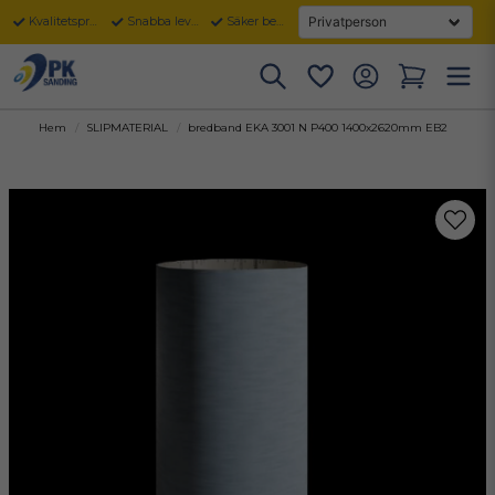
Kvalitetsprodukter
Snabba leveranser
Säker betalning
Hem
SLIPMATERIAL
bredband EKA 3001 N P400 1400x2620mm EB2