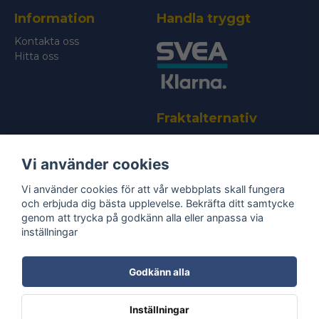
Information
Handla tryggt
Skicka fråga
Kontakta oss
Hitta oss
Fraktalternativ
Vi använder cookies
Vi använder cookies för att vår webbplats skall fungera
och erbjuda dig bästa upplevelse. Bekräfta ditt samtycke
genom att trycka på godkänn alla eller anpassa via
Bli medlem i vårt nyhetsbrev
inställningar
email
Mejladress
Skicka
Godkänn alla
Ta del av våra
nyheter
& erbjudanden!
Inställningar