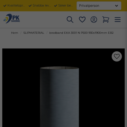
Kvalitetsprodukter
Snabba leveranser
Säker betalning
Hem
SLIPMATERIAL
bredband EKA 3001 N P500 930x1900mm EB2