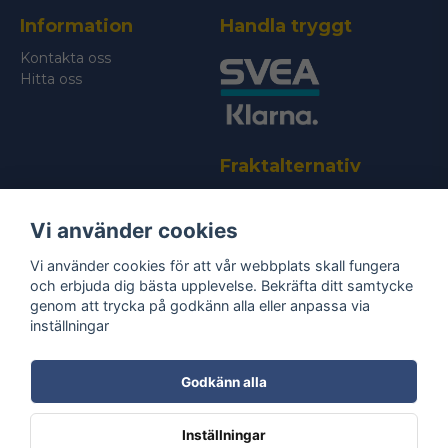
Information
Handla tryggt
Skicka fråga
Kontakta oss
Hitta oss
Fraktalternativ
Vi använder cookies
Vi använder cookies för att vår webbplats skall fungera
och erbjuda dig bästa upplevelse. Bekräfta ditt samtycke
genom att trycka på godkänn alla eller anpassa via
Bli medlem i vårt nyhetsbrev
inställningar
email
Mejladress
Skicka
Godkänn alla
Ta del av våra
nyheter
& erbjudanden!
Inställningar