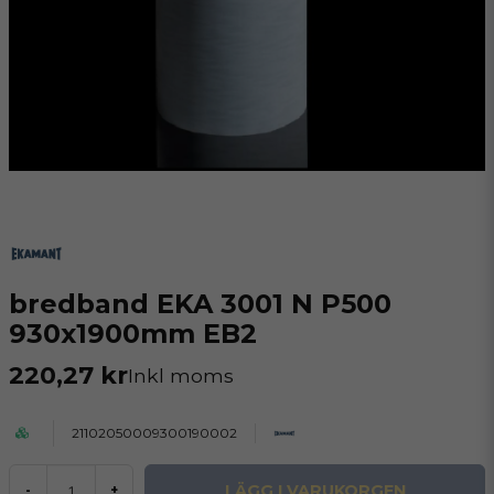
bredband EKA 3001 N P500
930x1900mm EB2
220,27 kr
Inkl moms
21102050009300190002
LÄGG I VARUKORGEN
-
+