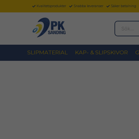
Kvalitetsprodukter
Snabba leveranser
Säker betalning
Sök...
SLIPMATERIAL
KAP- & SLIPSKIVOR
G