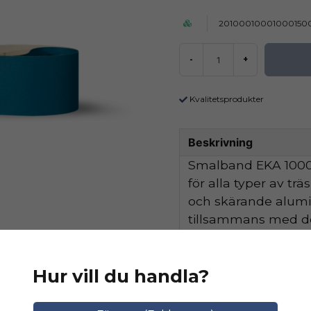
20100010001000150
-
+
Kvalitetsprodukter
Beskrivning
Smalband EKA 1000 
för alla typer av tr
och skärande alum
tillsammans med de
hög avverkningskapa
Hur vill du handla?
Egenskaper
Kornstorlek
Ställ en produktfråga