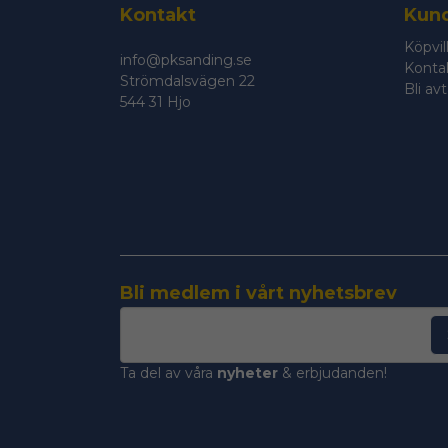
Kontakt
Kund
Köpvil
info@pksanding.se
Konta
Strömdalsvägen 22
Bli av
544 31 Hjo
Bli medlem i vårt nyhetsbrev
email
Mejladress
Ta del av våra
nyheter
& erbjudanden!