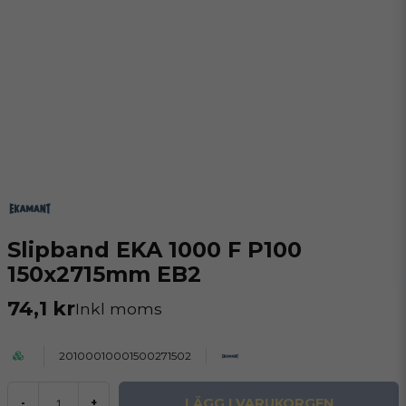
Slipband EKA 1000 F P100
150x2715mm EB2
74,1 kr
Inkl moms
20100010001500271502
LÄGG I VARUKORGEN
-
+