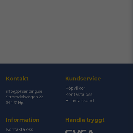
name
Namn
email
Mejladress
Ja, ni får publicera min fråga
Kontakt
Kundservice
Köpvillkor
info@pksanding.se
Kontakta oss
Strömdalsvägen 22
Bli avtalskund
544 31 Hjo
Information
Handla tryggt
Skicka fråga
Kontakta oss