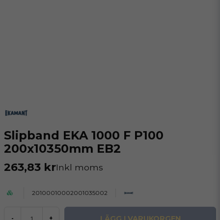
Slipband EKA 1000 F P100
200x10350mm EB2
263,83 kr
Inkl moms
20100010002001035002
LÄGG I VARUKORGEN
-
+