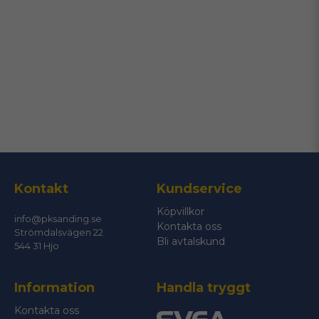
name
Namn
email
Mejladress
Ja, ni får publicera min fråga
Kontakt
Kundservice
Köpvillkor
info@pksanding.se
Kontakta oss
Strömdalsvägen 22
Bli avtalskund
544 31 Hjo
Information
Handla tryggt
Skicka fråga
Kontakta oss