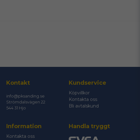
name
Namn
email
Mejladress
Ja, ni får publicera min fråga
Kontakt
Kundservice
Köpvillkor
info@pksanding.se
Kontakta oss
Strömdalsvägen 22
Bli avtalskund
544 31 Hjo
Information
Handla tryggt
Skicka fråga
Kontakta oss