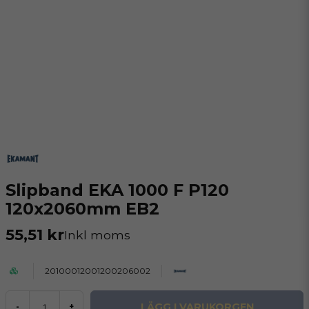
Slipband EKA 1000 F P120
120x2060mm EB2
55,51 kr
Inkl moms
20100012001200206002
LÄGG I VARUKORGEN
-
+