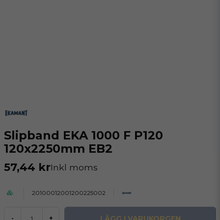
Slipband EKA 1000 F P120
120x2250mm EB2
57,44 kr
Inkl moms
20100012001200225002
LÄGG I VARUKORGEN
-
+