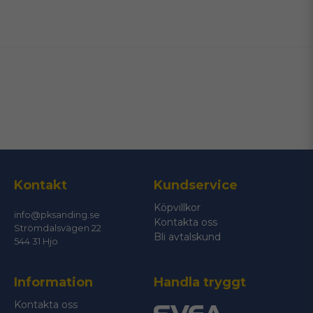
name
Namn
email
Mejladress
Ja, ni får publicera min fråga
Kontakt
Kundservice
Köpvillkor
info@pksanding.se
Kontakta oss
Strömdalsvägen 22
Bli avtalskund
544 31 Hjo
Information
Handla tryggt
Skicka fråga
Kontakta oss