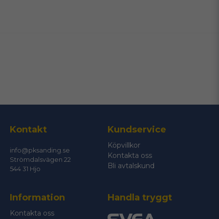
name
Namn
email
Mejladress
Ja, ni får publicera min fråga
Kontakt
Kundservice
Köpvillkor
info@pksanding.se
Kontakta oss
Strömdalsvägen 22
Bli avtalskund
544 31 Hjo
Information
Handla tryggt
Skicka fråga
Kontakta oss