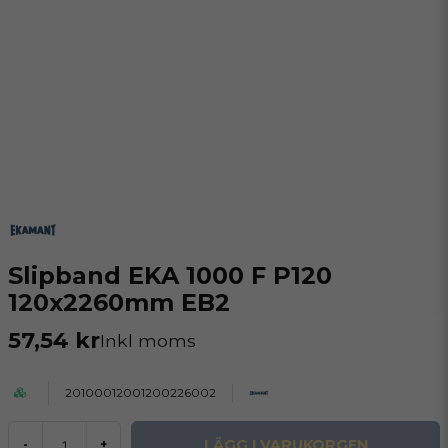
Slipband EKA 1000 F P120
120x2260mm EB2
57,54 kr
Inkl moms
20100012001200226002
LÄGG I VARUKORGEN
-
+