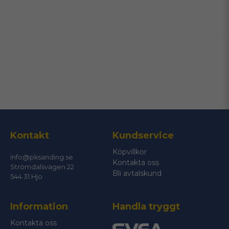
name
Namn
email
Mejladress
Ja, ni får publicera min fråga
Kontakt
Kundservice
Köpvillkor
info@pksanding.se
Kontakta oss
Strömdalsvägen 22
Bli avtalskund
544 31 Hjo
Information
Handla tryggt
Skicka fråga
Kontakta oss