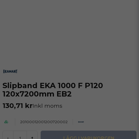
Slipband EKA 1000 F P120
120x7200mm EB2
130,71 kr
Inkl moms
20100012001200720002
LÄGG I VARUKORGEN
-
+