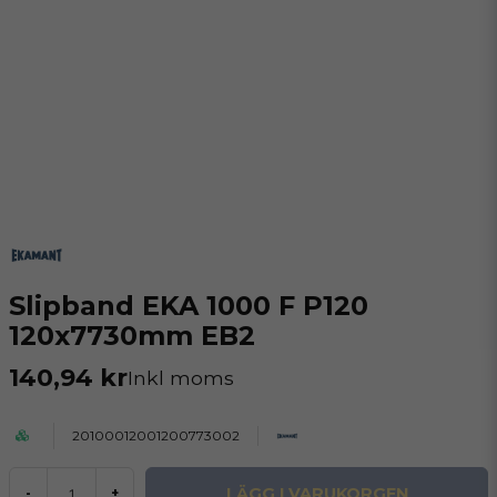
Slipband EKA 1000 F P120
120x7730mm EB2
140,94 kr
Inkl moms
20100012001200773002
LÄGG I VARUKORGEN
-
+