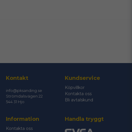
name
Namn
email
Mejladress
Ja, ni får publicera min fråga
Kontakt
Kundservice
Köpvillkor
info@pksanding.se
Kontakta oss
Strömdalsvägen 22
Bli avtalskund
544 31 Hjo
Information
Handla tryggt
Skicka fråga
Kontakta oss