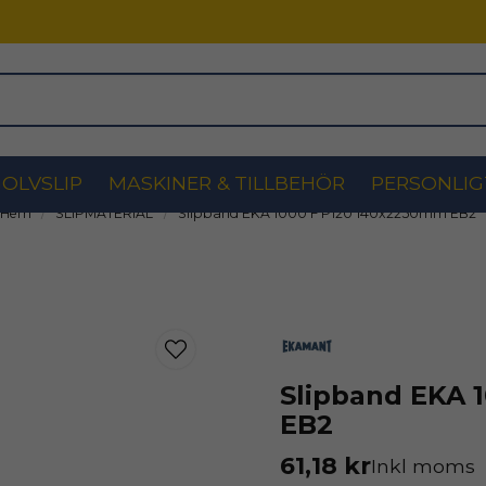
OLVSLIP
MASKINER & TILLBEHÖR
PERSONLIG
Hem
SLIPMATERIAL
Slipband EKA 1000 F P120 140x2250mm EB2
Slipband EKA 
EB2
61,18 kr
Inkl moms