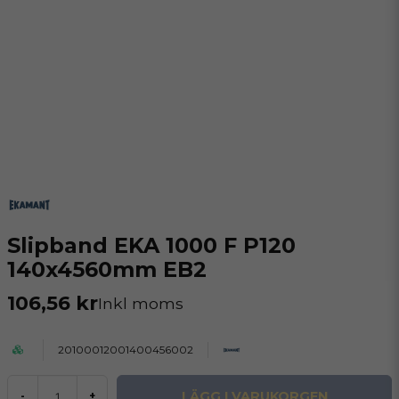
Slipband EKA 1000 F P120
140x4560mm EB2
106,56 kr
Inkl moms
20100012001400456002
LÄGG I VARUKORGEN
-
+