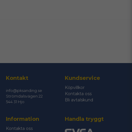
name
Namn
email
Mejladress
Ja, ni får publicera min fråga
Kontakt
Kundservice
Köpvillkor
info@pksanding.se
Kontakta oss
Strömdalsvägen 22
Bli avtalskund
544 31 Hjo
Information
Handla tryggt
Skicka fråga
Kontakta oss