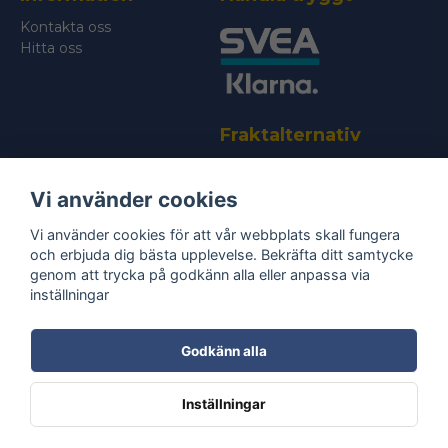
Kontakta oss
Hitta oss
Fraktalternativ
Vi använder cookies
Vi använder cookies för att vår webbplats skall fungera
och erbjuda dig bästa upplevelse. Bekräfta ditt samtycke
genom att trycka på godkänn alla eller anpassa via
Bli medlem i vårt nyhetsbrev
inställningar
email
Mejladress
Skicka
Godkänn alla
Ta del av våra
nyheter
& erbjudanden!
Inställningar
Powered by Nyehandel AB