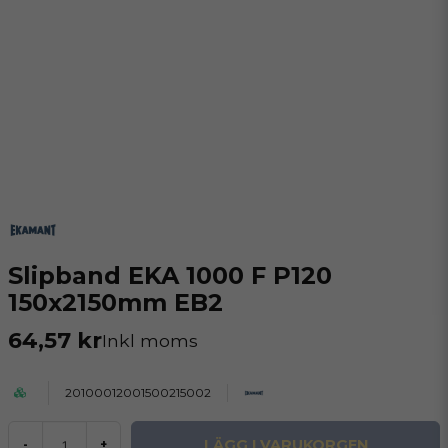
Slipband EKA 1000 F P120
150x2150mm EB2
64,57 kr
Inkl moms
20100012001500215002
LÄGG I VARUKORGEN
-
+