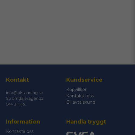
name
Namn
email
Mejladress
Ja, ni får publicera min fråga
Kontakt
Kundservice
Köpvillkor
info@pksanding.se
Kontakta oss
Strömdalsvägen 22
Bli avtalskund
544 31 Hjo
Information
Handla tryggt
Skicka fråga
Kontakta oss