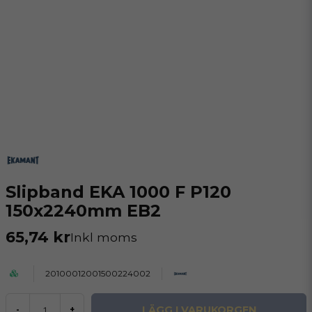
Slipband EKA 1000 F P120
150x2240mm EB2
65,74 kr
Inkl moms
20100012001500224002
LÄGG I VARUKORGEN
-
+