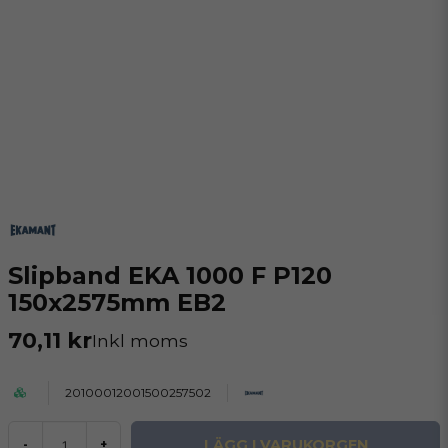
Slipband EKA 1000 F P120
150x2575mm EB2
70,11 kr
Inkl moms
20100012001500257502
LÄGG I VARUKORGEN
-
+