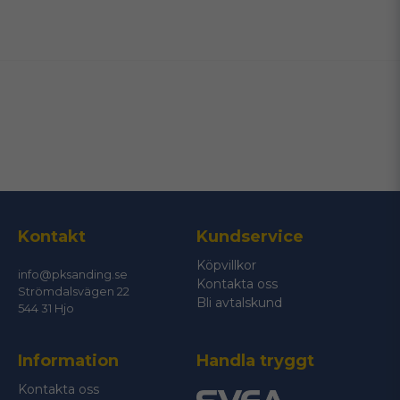
name
Namn
email
Mejladress
Ja, ni får publicera min fråga
Kontakt
Kundservice
Köpvillkor
info@pksanding.se
Kontakta oss
Strömdalsvägen 22
Bli avtalskund
544 31 Hjo
Information
Handla tryggt
Skicka fråga
Kontakta oss