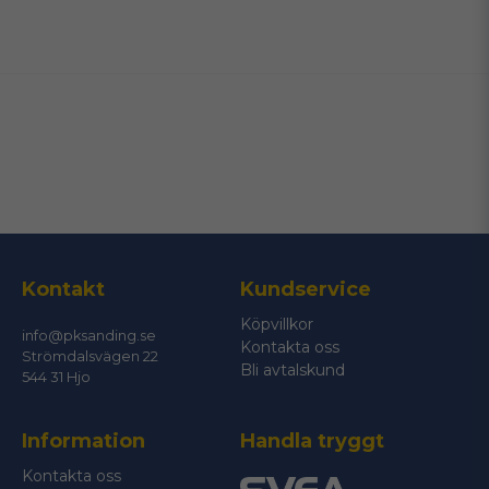
name
Namn
email
Mejladress
Ja, ni får publicera min fråga
Kontakt
Kundservice
Köpvillkor
info@pksanding.se
Kontakta oss
Strömdalsvägen 22
Bli avtalskund
544 31 Hjo
Information
Handla tryggt
Skicka fråga
Kontakta oss