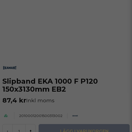
Slipband EKA 1000 F P120
150x3130mm EB2
87,4 kr
Inkl moms
20100012001500313002
LÄGG I VARUKORGEN
-
+