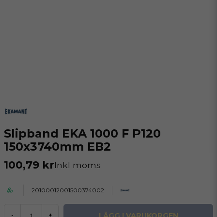
Slipband EKA 1000 F P120
150x3740mm EB2
100,79 kr
Inkl moms
20100012001500374002
LÄGG I VARUKORGEN
-
+