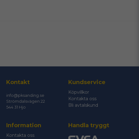
name
Namn
email
Mejladress
Ja, ni får publicera min fråga
Kontakt
Kundservice
Köpvillkor
info@pksanding.se
Kontakta oss
Strömdalsvägen 22
Bli avtalskund
544 31 Hjo
Information
Handla tryggt
Skicka fråga
Kontakta oss