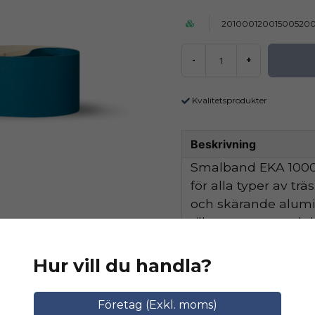
20100012001500520
-
+
Kvalitetsprodukter
Beskrivning
Smalband EKA 1000 
för alla typer av tr
och skärande alum
tillsammans med de
hög avverkningskapa
Hur vill du handla?
Ställ en produktfråga
Relaterade katego
Företag (Exkl. moms)
question