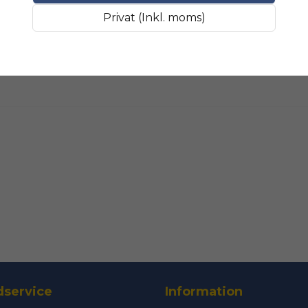
Fråga oss något om 
SLIPMATERIAL
Smala sl
Privat (Inkl. moms)
name
Namn
Ja, ni får public
service
Information