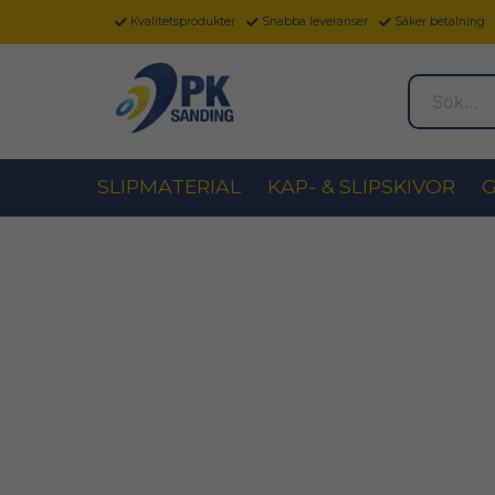
Kvalitetsprodukter
Snabba leveranser
Säker betalning
Sök...
SLIPMATERIAL
KAP- & SLIPSKIVOR
G