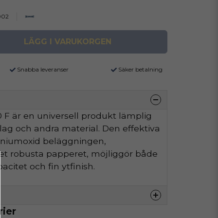
002
LÄGG I VARUKORGEN
Snabba leveranser
Säker betalning
F är en universell produkt lämplig
äslag och andra material. Den effektiva
iniumoxid beläggningen,
t robusta papperet, möjliggör både
citet och fin ytfinish.
rier