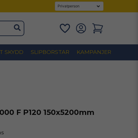
T SKYDD
SLIPBORSTAR
KAMPANJER
1000 F P120 150x5200mm
ms