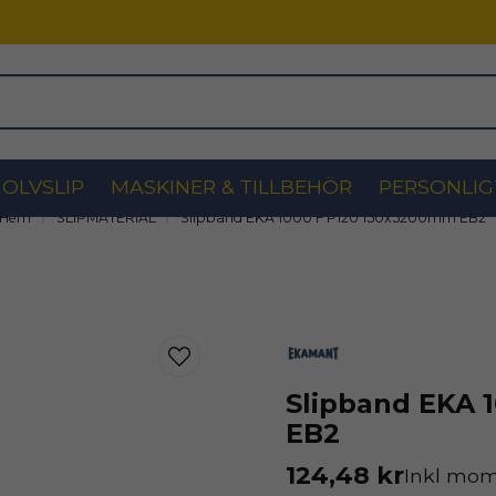
OLVSLIP
MASKINER & TILLBEHÖR
PERSONLIG
Hem
SLIPMATERIAL
Slipband EKA 1000 F P120 150x5200mm EB2
Slipband EKA 
EB2
124,48 kr
Inkl mo