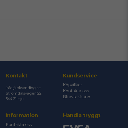
name
Namn
email
Mejladress
Ja, ni får publicera min fråga
Kontakt
Kundservice
Köpvillkor
info@pksanding.se
Kontakta oss
Strömdalsvägen 22
Bli avtalskund
544 31 Hjo
Information
Handla tryggt
Skicka fråga
Kontakta oss