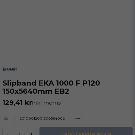
Slipband EKA 1000 F P120
150x5640mm EB2
129,41 kr
Inkl moms
20100012001500564002
LÄGG I VARUKORGEN
-
+