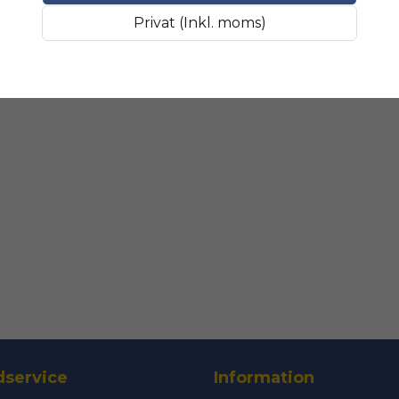
Fråga oss något om 
SLIPMATERIAL
Smala sl
Privat (Inkl. moms)
name
Namn
Ja, ni får public
service
Information