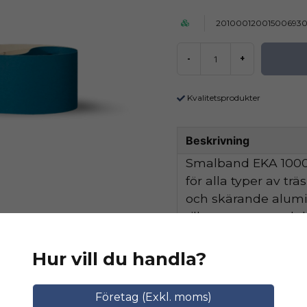
20100012001500693
-
+
Kvalitetsprodukter
Beskrivning
Smalband EKA 1000 
för alla typer av tr
och skärande alum
tillsammans med de
hög avverkningskapa
Hur vill du handla?
Ställ en produktfråga
Relaterade katego
Företag (Exkl. moms)
question