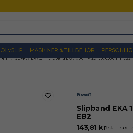
OLVSLIP
MASKINER & TILLBEHÖR
PERSONLIG
Hem
SLIPMATERIAL
Slipband EKA 1000 F P120 150x6930mm EB2
Slipband EKA 
EB2
143,81 kr
Inkl mom