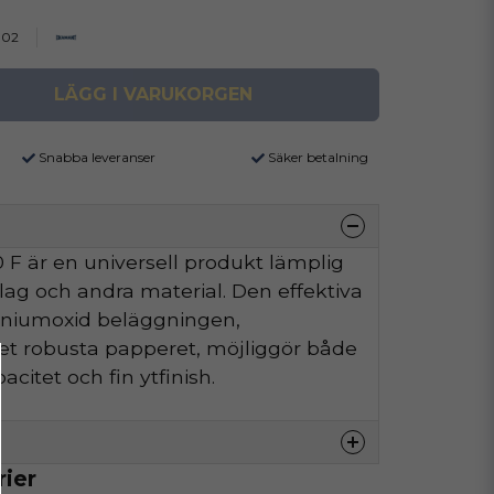
002
LÄGG I VARUKORGEN
Snabba leveranser
Säker betalning
F är en universell produkt lämplig
äslag och andra material. Den effektiva
iniumoxid beläggningen,
t robusta papperet, möjliggör både
citet och fin ytfinish.
rier