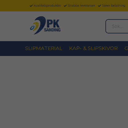
Kvalitetsprodukter
Snabba leveranser
Säker betalning
Sök...
SLIPMATERIAL
KAP- & SLIPSKIVOR
G