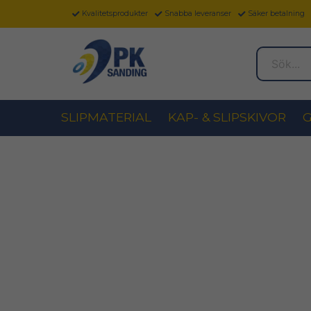
Kvalitetsprodukter
Snabba leveranser
Säker betalning
Sök...
SLIPMATERIAL
KAP- & SLIPSKIVOR
G