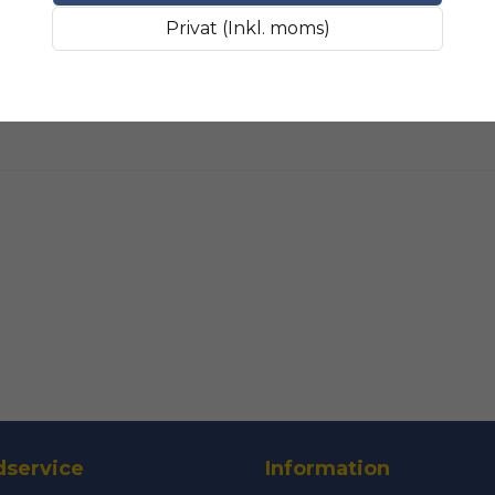
Fråga oss något om 
SLIPMATERIAL
Smala sl
Privat (Inkl. moms)
name
Namn
Ja, ni får public
service
Information