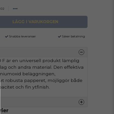
002
LÄGG I VARUKORGEN
Snabba leveranser
Säker betalning
F är en universell produkt lämplig
äslag och andra material. Den effektiva
iniumoxid beläggningen,
t robusta papperet, möjliggör både
citet och fin ytfinish.
rier