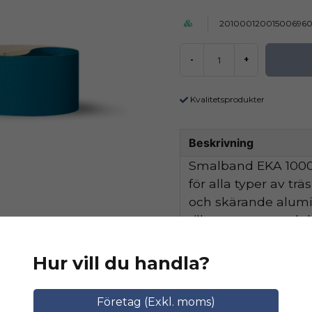
20100012001500696
-
+
Kvalitetsprodukter
Beskrivning
Smalband EKA 1000 
för alla typer av tr
och skärande alum
tillsammans med de
hög avverkningskapa
Hur vill du handla?
Ställ en produktfråga
Relaterade katego
Företag (Exkl. moms)
question