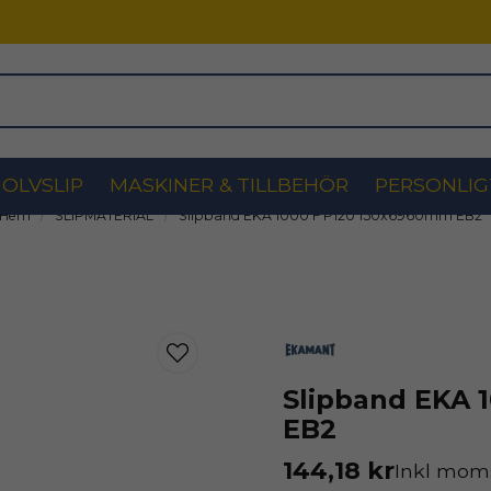
OLVSLIP
MASKINER & TILLBEHÖR
PERSONLIG
Hem
SLIPMATERIAL
Slipband EKA 1000 F P120 150x6960mm EB2
Slipband EKA 
EB2
144,18 kr
Inkl mom