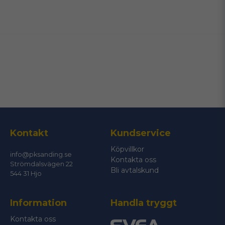
name
Namn
email
Mejladress
Ja, ni får publicera min fråga
Kontakt
Kundservice
Köpvillkor
info@pksanding.se
Kontakta oss
Strömdalsvägen 22
Bli avtalskund
544 31 Hjo
Information
Handla tryggt
Skicka fråga
Kontakta oss