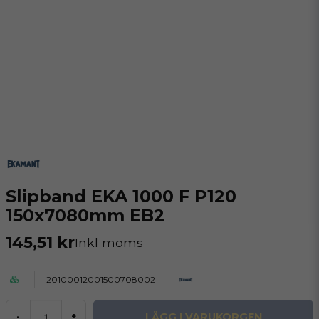
Slipband EKA 1000 F P120
150x7080mm EB2
145,51 kr
Inkl moms
20100012001500708002
LÄGG I VARUKORGEN
-
+