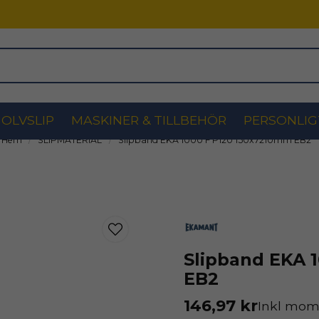
OLVSLIP
MASKINER & TILLBEHÖR
PERSONLIG
Hem
SLIPMATERIAL
Slipband EKA 1000 F P120 150x7210mm EB2
Slipband EKA 
EB2
146,97 kr
Inkl mom