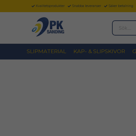
Kvalitetsprodukter
Snabba leveranser
Säker betalning
Sök...
SLIPMATERIAL
KAP- & SLIPSKIVOR
G