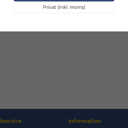
Fråga oss något om 
SLIPMATERIAL
Smala sl
Privat (Inkl. moms)
name
Namn
Ja, ni får public
service
Information