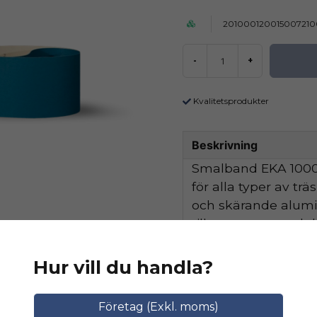
201000120015007210
-
+
Kvalitetsprodukter
Beskrivning
Smalband EKA 1000 
för alla typer av tr
och skärande alum
tillsammans med de
hög avverkningskapa
Hur vill du handla?
Ställ en produktfråga
Relaterade katego
Företag (Exkl. moms)
question