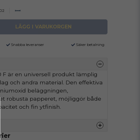
02
LÄGG I VARUKORGEN
Snabba leveranser
Säker betalning
F är en universell produkt lämplig
äslag och andra material. Den effektiva
iniumoxid beläggningen,
t robusta papperet, möjliggör både
citet och fin ytfinish.
rier