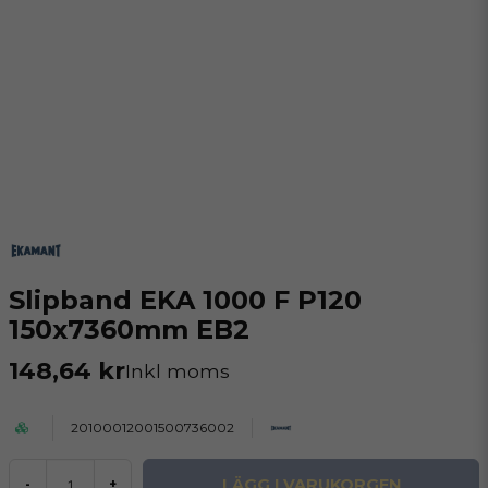
Slipband EKA 1000 F P120
150x7360mm EB2
148,64 kr
Inkl moms
20100012001500736002
LÄGG I VARUKORGEN
-
+