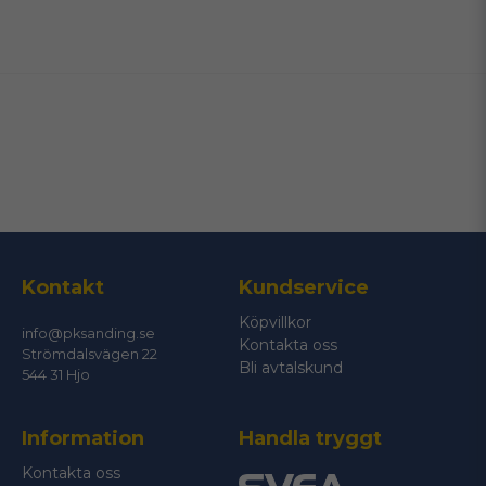
name
Namn
email
Mejladress
Ja, ni får publicera min fråga
Kontakt
Kundservice
Köpvillkor
info@pksanding.se
Kontakta oss
Strömdalsvägen 22
Bli avtalskund
544 31 Hjo
Information
Handla tryggt
Skicka fråga
Kontakta oss