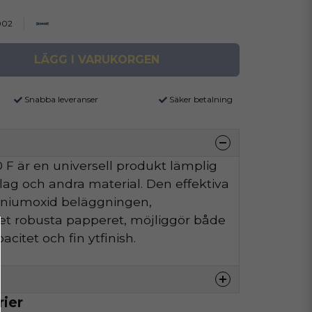
002
LÄGG I VARUKORGEN
Snabba leveranser
Säker betalning
F är en universell produkt lämplig
äslag och andra material. Den effektiva
iniumoxid beläggningen,
t robusta papperet, möjliggör både
citet och fin ytfinish.
rier