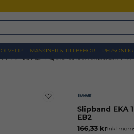
OLVSLIP
MASKINER & TILLBEHÖR
PERSONLIG
Hem
SLIPMATERIAL
Slipband EKA 1000 F P120 150x8450mm EB2
Slipband EKA 
EB2
166,33 kr
Inkl mom