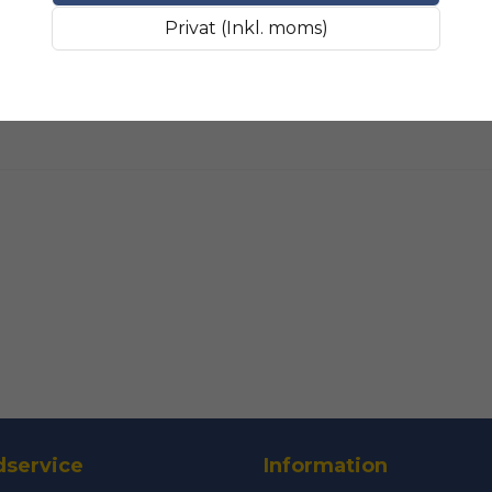
Fråga oss något om 
SLIPMATERIAL
Smala sl
Privat (Inkl. moms)
name
Namn
Ja, ni får public
service
Information