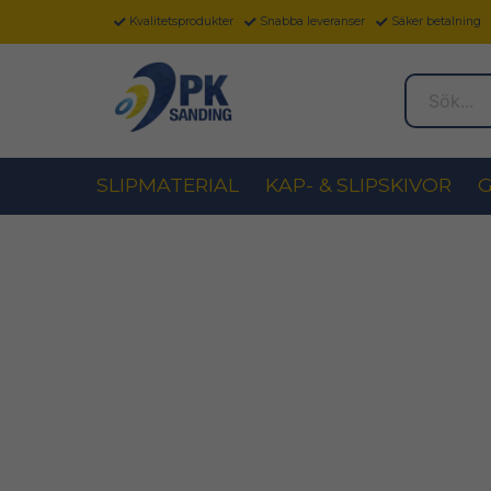
Kvalitetsprodukter
Snabba leveranser
Säker betalning
Sök...
SLIPMATERIAL
KAP- & SLIPSKIVOR
G