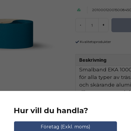
20100012001500845
-
+
Kvalitetsprodukter
Beskrivning
Smalband EKA 1000 
för alla typer av tr
och skärande alum
tillsammans med de
hög avverkningskapa
Hur vill du handla?
Ställ en produktfråga
Relaterade katego
Företag (Exkl. moms)
question