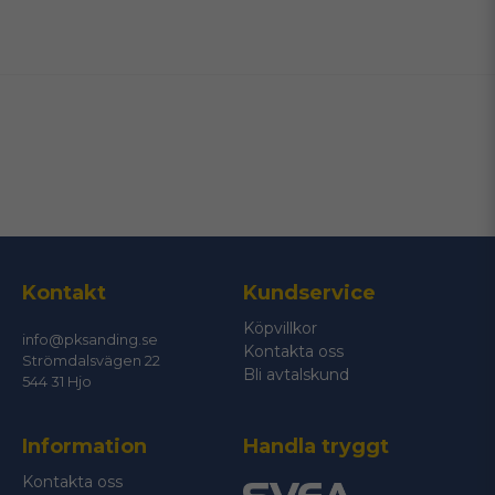
name
Namn
email
Mejladress
Ja, ni får publicera min fråga
Kontakt
Kundservice
Köpvillkor
info@pksanding.se
Kontakta oss
Strömdalsvägen 22
Bli avtalskund
544 31 Hjo
Information
Handla tryggt
Skicka fråga
Kontakta oss