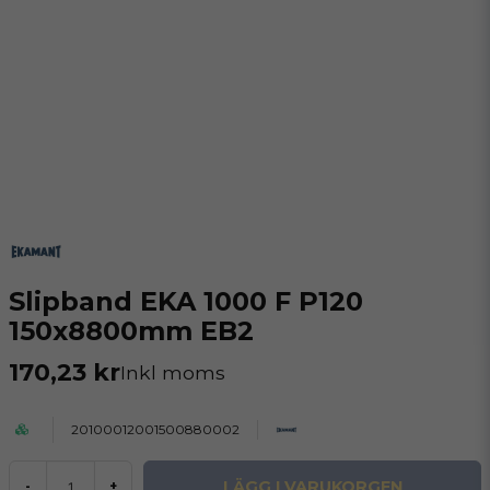
Slipband EKA 1000 F P120
150x8800mm EB2
170,23 kr
Inkl moms
20100012001500880002
LÄGG I VARUKORGEN
-
+