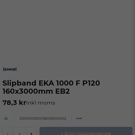
Slipband EKA 1000 F P120
160x3000mm EB2
78,3 kr
Inkl moms
20100012001600300002
LÄGG I VARUKORGEN
-
+