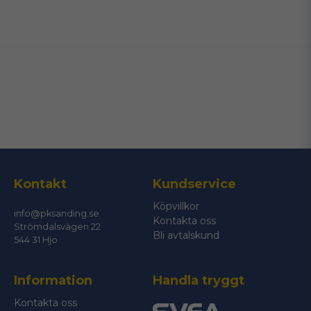
name
Namn
email
Mejladress
Ja, ni får publicera min fråga
Kontakt
Kundservice
Köpvillkor
info@pksanding.se
Kontakta oss
Strömdalsvägen 22
Bli avtalskund
544 31 Hjo
Information
Handla tryggt
Skicka fråga
Kontakta oss