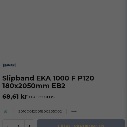
Slipband EKA 1000 F P120
180x2050mm EB2
68,61 kr
Inkl moms
20100012001800205002
LÄGG I VARUKORGEN
-
+