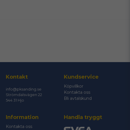
name
Namn
email
Mejladress
Ja, ni får publicera min fråga
Kontakt
Kundservice
Köpvillkor
info@pksanding.se
Kontakta oss
Strömdalsvägen 22
Bli avtalskund
544 31 Hjo
Information
Handla tryggt
Skicka fråga
Kontakta oss