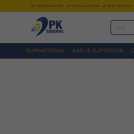
Kvalitetsprodukter
Snabba leveranser
Säker betalning
Sök...
SLIPMATERIAL
KAP- & SLIPSKIVOR
G