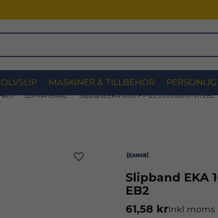
OLVSLIP
MASKINER & TILLBEHÖR
PERSONLIG
Hem
SLIPMATERIAL
Slipband EKA 1000 F P120 200x1600mm EB2
Slipband EKA 
EB2
61,58 kr
Inkl moms