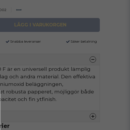
002
LÄGG I VARUKORGEN
Snabba leveranser
Säker betalning
F är en universell produkt lämplig
äslag och andra material. Den effektiva
iniumoxid beläggningen,
t robusta papperet, möjliggör både
citet och fin ytfinish.
rier