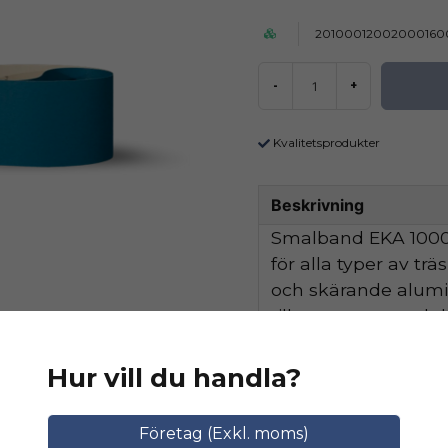
20100012002000160
-
+
Kvalitetsprodukter
Beskrivning
Smalband EKA 1000 
för alla typer av tr
och skärande alum
tillsammans med de
hög avverkningskapa
Hur vill du handla?
Ställ en produktfråga
Relaterade katego
Företag (Exkl. moms)
question