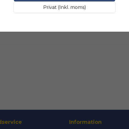
Fråga oss något om 
SLIPMATERIAL
Smala sl
Privat (Inkl. moms)
name
Namn
Ja, ni får public
service
Information